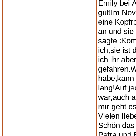
Emily bei 
gut!Im Nov
eine Kopfr
an und sie
sagte :Komm
ich,sie ist
ich ihr abe
gefahren.W
habe,kann 
lang!Auf jed
war,auch a
mir geht es 
Vielen lie
Schön das 
Petra und 