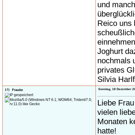
und manchm
überglückl
Reico uns 
scheußlich
einnehmen
Joghurt da
nochmals u
privates G
Silvia Har
Sonntag, 18 Dezember 2
17)
Frauke
Liebe Fra
vielen lie
Monaten ke
hatte!