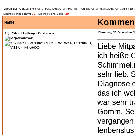
Vielen Dank, dass Sie meine Seite besuchen. Hier können Sie einen Gästebucheintrag hinterl
Einträge insgesamt:
38
Einträge pro Seite:
10
Komment
Name
Dienstag, 20 Dezember 
18)
Silvia Harlfinger Cuxhaven
Liebe Mitpa
ich heiße 
Schimmel,m
sehr lieb. 
Diagnose d
das ich wo
war sehr t
Gomm. Seit
vergangen u
lenbenslus